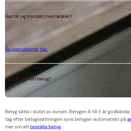
Hur får jag kontakt med läraren?
Se instruktioner här.
När får jag mitt betyg?
Betyg sätts i slutet av kursen. Betygen A till E är godkän
tag efter betygssättningen syns betygen automatiskt på
a
mer om att
beställa betyg
.