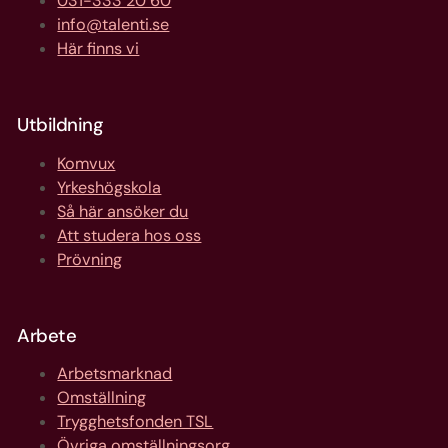
031-333 20 60
info@talenti.se
Här finns vi
Utbildning
Komvux
Yrkeshögskola
Så här ansöker du
Att studera hos oss
Prövning
Arbete
Arbetsmarknad
Omställning
Trygghetsfonden TSL
Övriga omställningsorg.