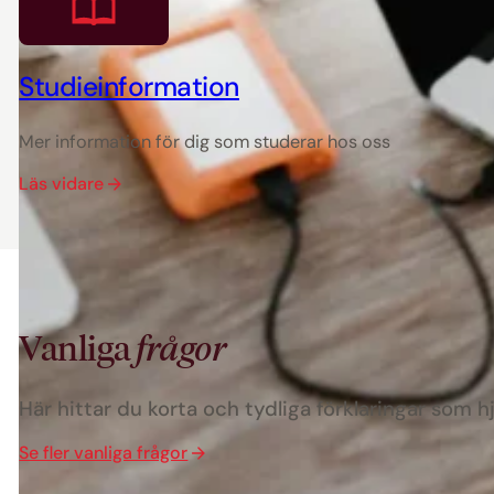
Studieinformation
Mer information för dig som studerar hos oss
Läs vidare
Vanliga
frågor
Här hittar du korta och tydliga förklaringar som hj
Se fler vanliga frågor