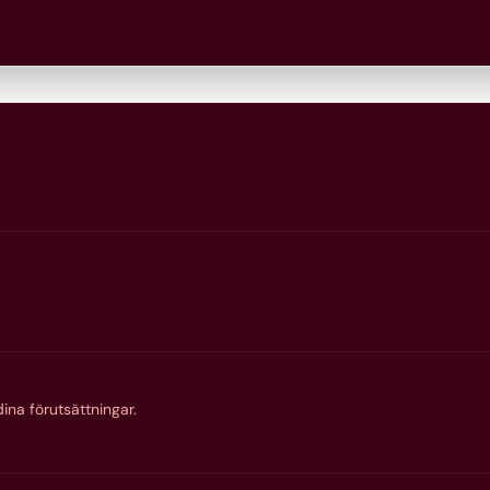
När- och f
Receptionens ö
Måndag och tis
Onsdag och tor
Fredag: 09.30-1
Kontakta oss
ina förutsättningar.
Distans o