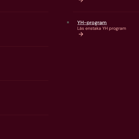
YH-program
Läs enstaka YH program
E-post
info@talenti
Telefon
031-333 20