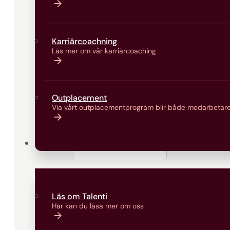
Karriärcoachning
Vad behöver
Läs mer om vår karriärcoaching
Outplacement
Har du en fråga eller vill få kontakt med oss
Via vårt outplacementprogram blir både medarbetare
dina uppgifter och ditt meddelande så ser 
Om oss
Förnamn
Efternamn
Läs om Talenti
Här kan du läsa mer om oss
E-post