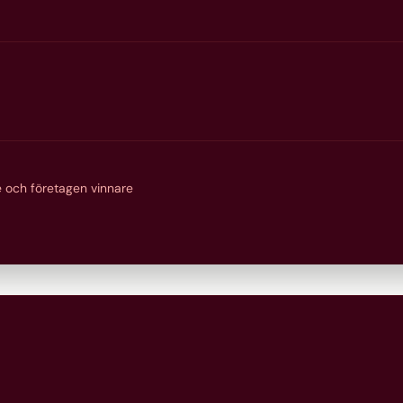
 du hjälp med?
 men är osäker på vem du ska vända dig till? Fyll i
 och företagen vinnare
vi till att du kommer i kontakt med rätt person.