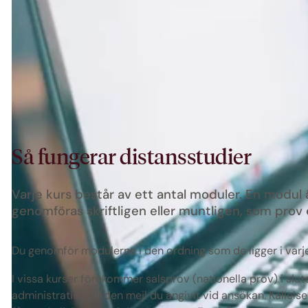
Så fungerar distansstudier
Varje kurs består av ett antal moduler. En modul 
genomföras skriftligen eller muntligen, som prov 
Du genomför modulerna i den ordning som de ligger i varje 
I vissa kurser förekommer salsprov (nationella prov) i slut
administration till den mejl du angivit vid ansökan. Kallel