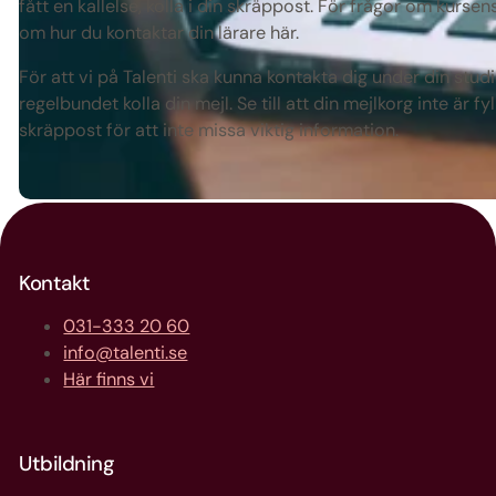
fått en kallelse, kolla i din skräppost. För frågor om kurse
om hur du kontaktar din lärare här.
För att vi på Talenti ska kunna kontakta dig under din stu
regelbundet kolla din mejl. Se till att din mejlkorg inte är fy
skräppost för att inte missa viktig information.
Kontakt
031-333 20 60
info@talenti.se
Här finns vi
Utbildning