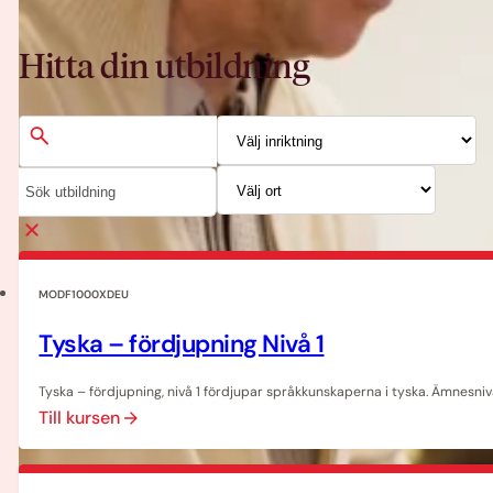
Hitta din utbildning
MODF1000XDEU
Tyska – fördjupning Nivå 1
Tyska – fördjupning, nivå 1 fördjupar språkkunskaperna i tyska. Ämnesni
Till kursen